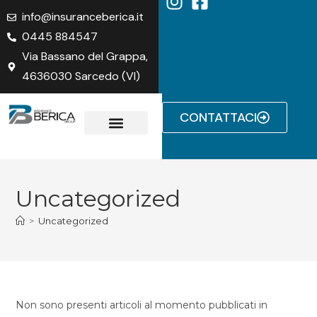
info@insuranceberica.it
0445 884547
Via Bassano del Grappa,
4636030 Sarcedo (VI)
CONTATTACI
Lavora con noi
Uncategorized
>
Uncategorized
Non sono presenti articoli al momento pubblicati in