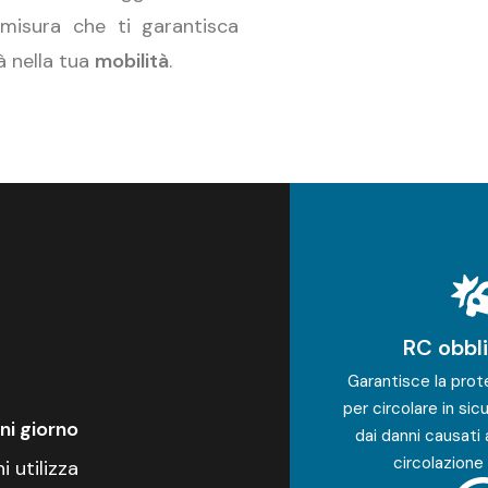
 misura che ti garantisca
à nella tua
mobilità
.
RC obbl
Garantisce la prot
per circolare in sic
gni giorno
dai danni causati 
circolazione 
 utilizza