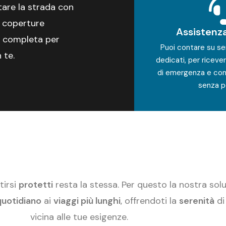
tare la strada con
e coperture
Assistenz
va completa per
Puoi contare su ser
 te.
dedicati, per riceve
di emergenza e con
senza pe
tirsi
protetti
resta la stessa. Per questo la nostra sol
quotidiano
ai
viaggi più lunghi
, offrendoti la
serenità
di
vicina alle tue esigenze.