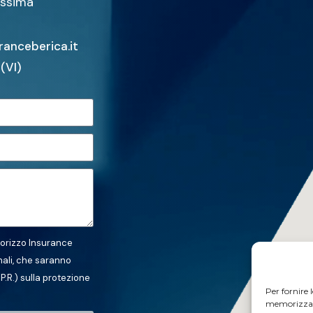
assima
ranceberica.it
(VI)
orizzo Insurance
nali, che saranno
P.R.) sulla protezione
Per fornire 
memorizzare 