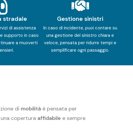
a stradale
Gestione sinistri
vizi di assistenza
In caso di incidente, puoi contare su
re supporto in caso
una gestione del sinistro chiara e
tinuare a muoverti
veloce, pensata per ridurre tempi e
nsieri.
semplificare ogni passaggio.
uzione di
mobilità
è pensata per
 una copertura
affidabile
e sempre