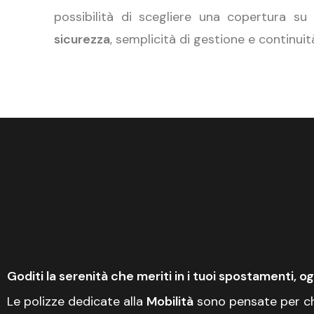
possibilità di scegliere una copertura su
sicurezza
, semplicità di gestione e continuit
Goditi la serenità che meriti in i tuoi spostamenti, o
Le polizze dedicate alla
Mobilità
sono pensate per chi